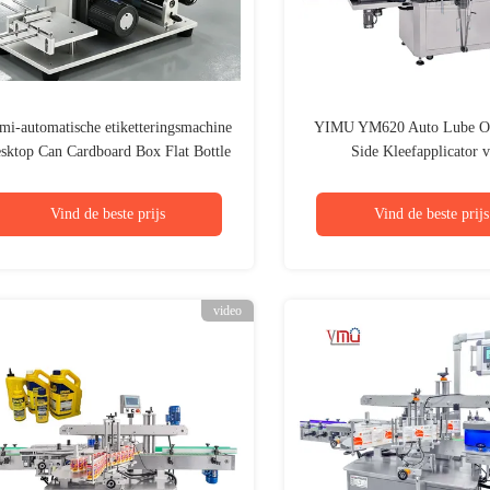
mi-automatische etiketteringsmachine
YIMU YM620 Auto Lube Oi
sktop Can Cardboard Box Flat Bottle
Side Kleefapplicator 
Etiketteringsmachine Kan worden
wasmiddelflessen
gecombineerd met een drukmachine
Vind de beste prijs
Vind de beste prijs
video