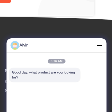
Alvin
3:26 AM
Evenementen
Good day, what product are you looking 
Verzoek om een Citaat
for?
Gevallen
Tel. 86--17302103515
Nieuws
Fax 86--15921163554



