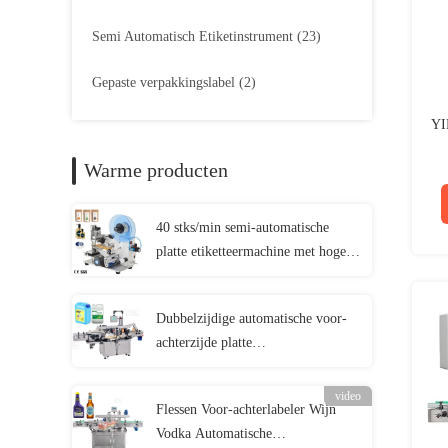
Semi Automatisch Etiketinstrument
(23)
Gepaste verpakkingslabel
(2)
YI
Warme producten
40 stks/min semi-automatische
platte etiketteermachine met hoge
precisie voor platte kartonnen
verpakkingen Label Applicator
Dubbelzijdige automatische voor-
achterzijde platte
etiketteringsmachine voor vierkante
plastic gallon
video
Flessen Voor-achterlabeler Wijn
Vodka Automatische