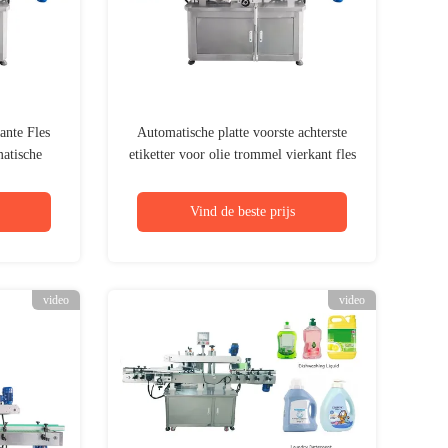
ante Fles
Automatische platte voorste achterste
atische
etiketter voor olie trommel vierkant fles
ine
pot Twee zijden etiketteringsmachine
Vind de beste prijs
video
video