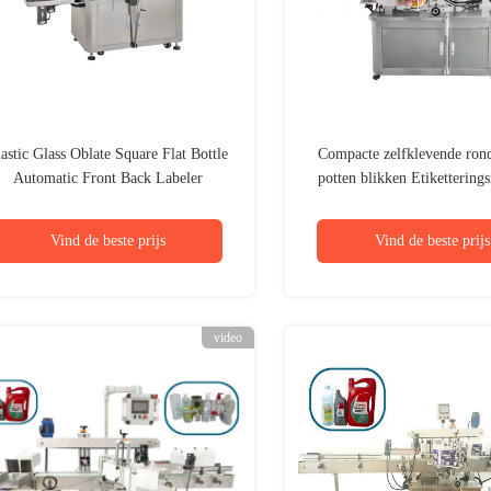
astic Glass Oblate Square Flat Bottle
Compacte zelfklevende rond
Automatic Front Back Labeler
potten blikken Etikettering
Dubbelzijdige zelfklevende
Automatisch tandherkennin
etiketteringsmachine
Vind de beste prijs
Vind de beste prijs
video