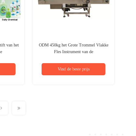
ift van het
ODM 450kg het Grote Trommel Vlakke
de
Fles Instrument van de
ukmachine
Etiketteringsmachine voor de Dozen van
de Olieverfemmer
Vind de beste prijs