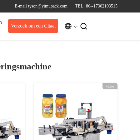
E-mail tyson@yimupack.com
TEL. 86--17302103515
n


Verzoek om een Citaat
teringsmachine
video