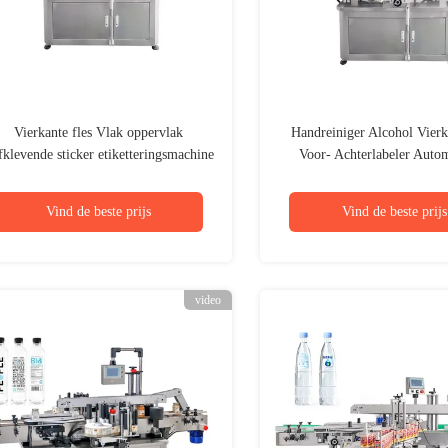
Vierkante fles Vlak oppervlak
Handreiniger Alcohol Vierk
fklevende sticker etiketteringsmachine
Voor- Achterlabeler Autom
Twee zijden Voor en achter
tweezijdige labelmach
Vind de beste prijs
Vind de beste prijs
video