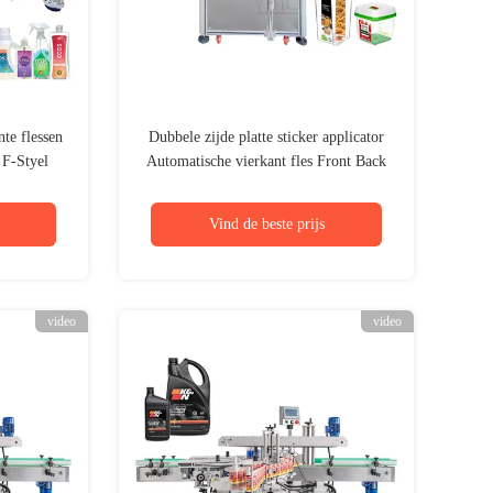
te flessen
Dubbele zijde platte sticker applicator
 F-Styel
Automatische vierkant fles Front Back
ttering
Twee zijden etikettering machine
Vind de beste prijs
video
video