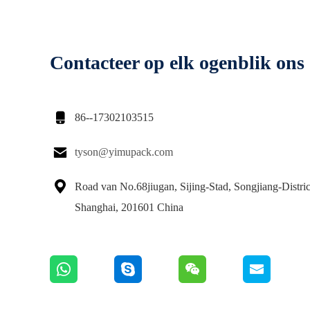
Contacteer op elk ogenblik ons

86--17302103515

tyson@yimupack.com

Road van No.68jiugan, Sijing-Stad, Songjiang-Distric
Shanghai, 201601 China