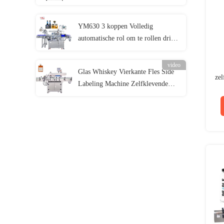
flessenhalslabelmachine
YM630 3 koppen Volledig
automatische rol om te rollen drie
zijden Flat Square Fles Label
video
Glas Whiskey Vierkante Fles Side
zel
Labeling Machine Zelfklevende
Sticker Assembly Line