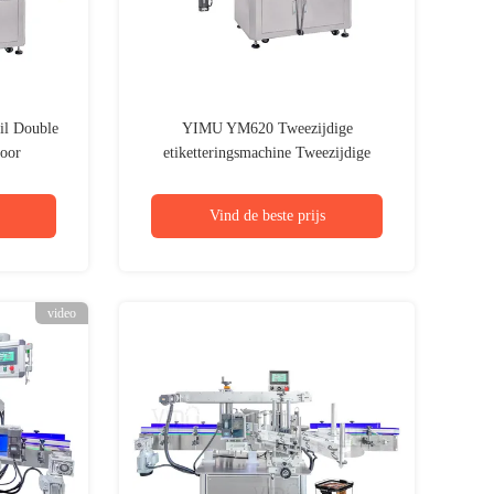
l Double
YIMU YM620 Tweezijdige
voor
etiketteringsmachine Tweezijdige
etiketteringsmachine voor vierkante
flessen
Vind de beste prijs
video