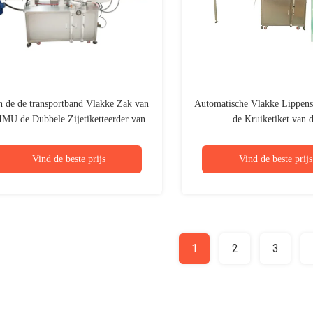
n de de transportband Vlakke Zak van
Automatische Vlakke Lippenst
IMU de Dubbele Zijetiketteerder van
de Kruiketiket van 
 de Machinekruik Etiketterende voor
Etiketteringsmachine de Dr
Detergent Fles
Vind de beste prijs
Vind de beste prijs
1
2
3