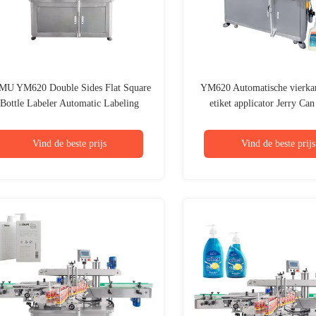
MU YM620 Double Sides Flat Square
YM620 Automatische vierkan
Bottle Labeler Automatic Labeling
etiket applicator Jerry Can
Machine voor smeerolieflessen
potten Twee koppen etike
machine
Vind de beste prijs
Vind de beste prijs