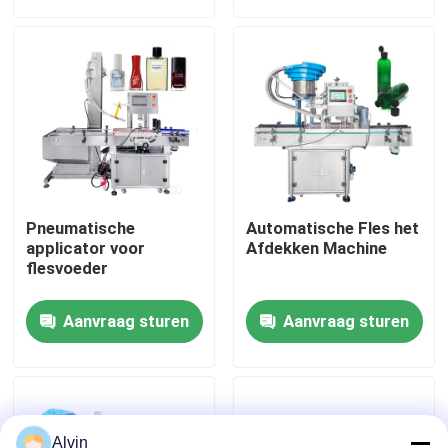
Ongeveer ons
Fabrieksreis
Kwaliteitscontrole
Pneumatische
Automatische Fles het
Contacteer ons
applicator voor
Afdekken Machine
flesvoeder
Nieuws
Aanvraag sturen
Aanvraag sturen
Verzoek om een Citaat
automatische etiketteringsmachine
Alvin