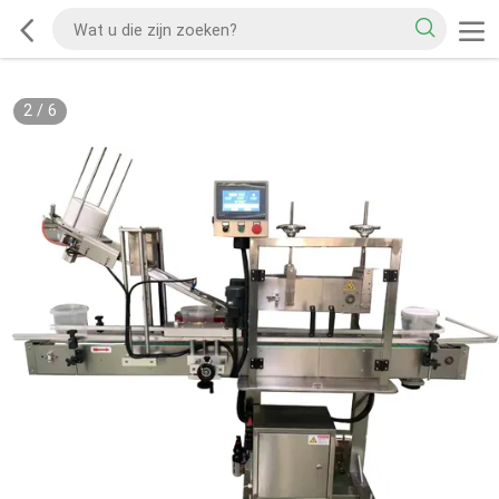
2
/
6