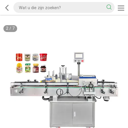
2
/
7