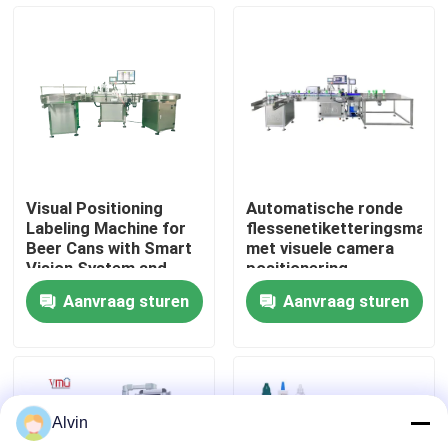
Ongeveer ons
Fabrieksreis
Kwaliteitscontrole
Visual Positioning
Automatische ronde
Labeling Machine for
flessenetiketteringsmach
Contacteer ons
Beer Cans with Smart
met visuele camera
Vision System and
positionering
High Speed (1200-
Aanvraag sturen
Aanvraag sturen
2400 Cans/Minute) for
Nieuws
Precision Placement
(<1mm)
Verzoek om een Citaat
Alvin
automatische etiketteringsmachine