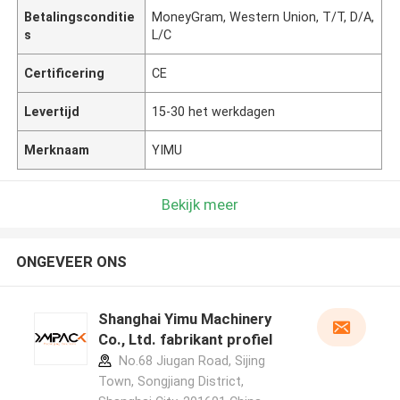
Betalingsconditie
MoneyGram, Western Union, T/T, D/A,
s
L/C
Certificering
CE
Levertijd
15-30 het werkdagen
Merknaam
YIMU
Bekijk meer
ONGEVEER ONS
Shanghai Yimu Machinery
Co., Ltd. fabrikant profiel
No.68 Jiugan Road, Sijing
Town, Songjiang District,