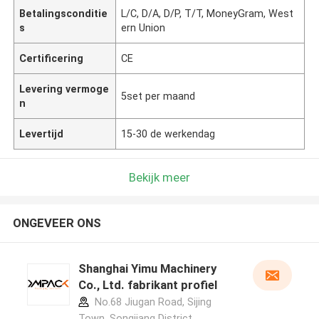
Betalingsconditie
L/C, D/A, D/P, T/T, MoneyGram, West
s
ern Union
Certificering
CE
Levering vermoge
5set per maand
n
Levertijd
15-30 de werkendag
Bekijk meer
ONGEVEER ONS
Shanghai Yimu Machinery
Co., Ltd. fabrikant profiel
No.68 Jiugan Road, Sijing
Town, Songjiang District,