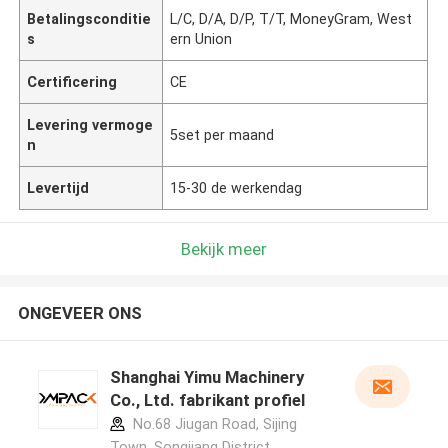
Betalingsconditie
L/C, D/A, D/P, T/T, MoneyGram, West
s
ern Union
Certificering
CE
Levering vermoge
5set per maand
n
Levertijd
15-30 de werkendag
Bekijk meer
ONGEVEER ONS
Shanghai Yimu Machinery
Co., Ltd. fabrikant profiel
No.68 Jiugan Road, Sijing
Town, Songjiang District,