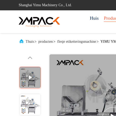
Shanghai Yimu Machinery Co., Ltd.
Huis
Produ
Thuis
>
producten
>
flesje etiketteringsmachine
>
YIMU YM215