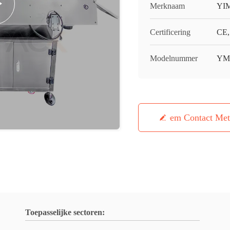
Merknaam
YI
Certificering
CE,
Modelnummer
YM
Neem Contact Me
Toepasselijke sectoren: