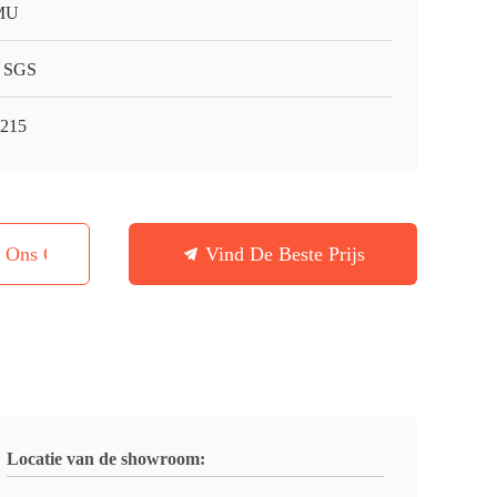
MU
 SGS
215
t Ons Op
Vind De Beste Prijs
Locatie van de showroom: