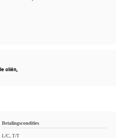
e oliën
,
Betalingscondities
L/C, T/T