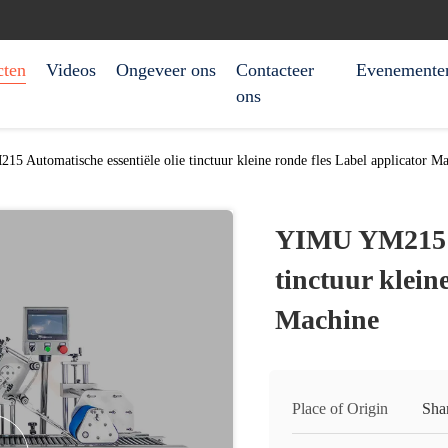
cten
Videos
Ongeveer ons
Contacteer
Evenemente
ons
 Automatische essentiële olie tinctuur kleine ronde fles Label applicator M
YIMU YM215 Au
tinctuur klein
Machine
Place of Origin
Sha