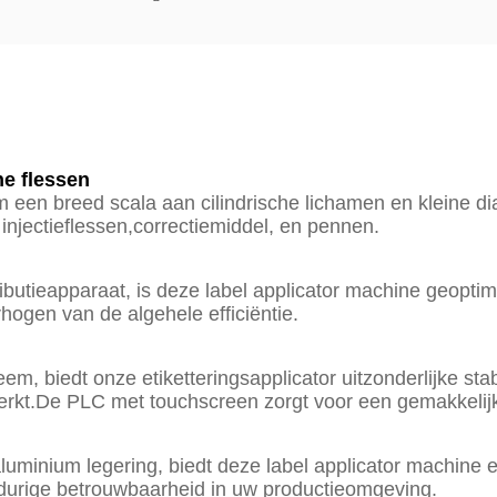
ne flessen
 een breed scala aan cilindrische lichamen en kleine di
injectieflessen,correctiemiddel, en pennen.
utieapparaat, is deze label applicator machine geoptimal
hogen van de algehele efficiëntie.
, biedt onze etiketteringsapplicator uitzonderlijke stabi
rkt.De PLC met touchscreen zorgt voor een gemakkelijke
luminium legering, biedt deze label applicator machine 
gdurige betrouwbaarheid in uw productieomgeving.