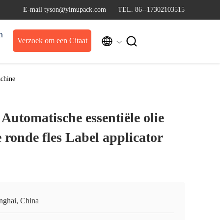
E-mail tyson@yimupack.com
TEL. 86--17302103515
n


Verzoek om een Citaat
achine
tomatische essentiële olie
e ronde fles Label applicator
nghai, China