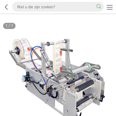
1
/
1