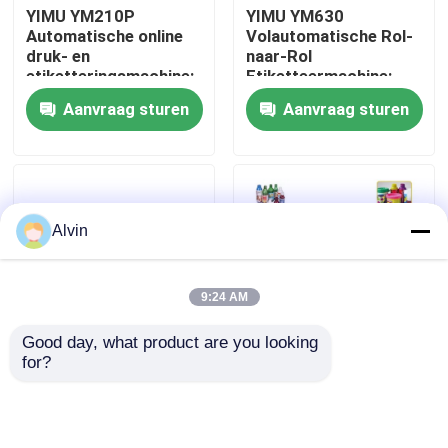
YIMU YM210P
YIMU YM630
Automatische online
Volautomatische Rol-
druk- en
naar-Rol
Ongeveer ons
etiketteringsmachine:
Etiketteermachine:
geïntegreerde
Precisie Oplossing
Aanvraag sturen
Aanvraag sturen
precisie voor platte
voor Flexibele
Fabrieksreis
objecten
Verpakkingsmaterialen
Kwaliteitscontrole
Alvin
Contacteer ons
9:24 AM
Nieuws
Good day, what product are you looking 
for?
YIMU YM515
WEINVIEW
Verzoek om een Citaat
Automatische
automatische de Fles
roterende
van de Tafelbladpil de
etiketteringsmachine:
Wijnsticker 800W van
automatische etiketteringsmachine
industriële hoge-
de