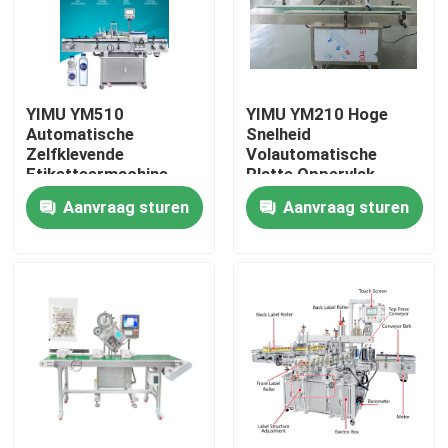
YIMU YM510
YIMU YM210 Hoge
Automatische
Snelheid
Zelfklevende
Volautomatische
Etiketteermachine
Platte Oppervlak
met Hoge Snelheid:
Draagbare Zak
Aanvraag sturen
Aanvraag sturen
Industriële Precisie
Kartonnen Dozen
voor Flessen & Potten
Etiketteermachine
met Diverse Vormen
Huis
Producten
Videos