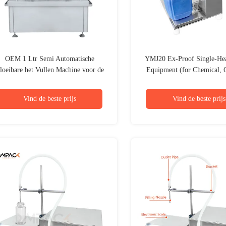
OEM 1 Ltr Semi Automatische
YMJ20 Ex-Proof Single-Hea
loeibare het Vullen Machine voor de
Equipment (for Chemical, O
sticiden van de Waterfles verpakking
Bucket/Jerry Can; Semi-A
Liquid Filling Machi
Vind de beste prijs
Vind de beste prijs