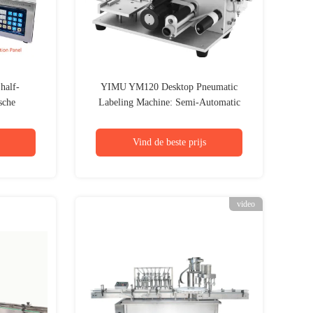
alf-
YIMU YM120 Desktop Pneumatic
sche
Labeling Machine: Semi-Automatic
e
Precision for Flat Surfaces
Vind de beste prijs
video