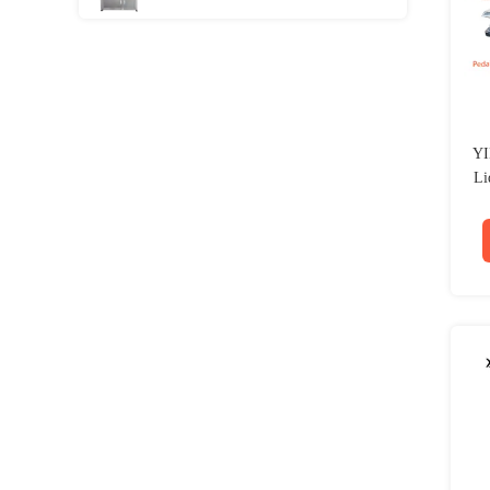
Labeling Machine voor
smeerolieflessen
YI
Li