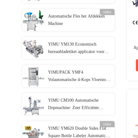
video
Automatische Fles het Afdekken
Machine
YIMU YM130 Economisch
Ap
bureaubladetiket applicator voor
kleine ronde container
YIMUPACK YMF4
Volautomatische 4-Kops Vloeistof
Afvulmachine: Hoge Precisie
Zwaartekracht/Peristaltische Pomp
YIMU CM100 Automatische
Oplossing
Dopmachine: Zeer Efficiënte
Precisie Dopapparatuur voor
Massaproductie
video
YIMU YM620 Double Sides Flat
Square Bottle Labeler Automatic