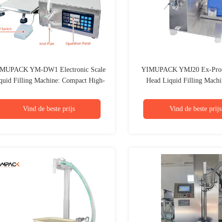
MUPACK YM-DW1 Electronic Scale
YIMUPACK YMJ20 Ex-Proof
quid Filling Machine: Compact High-
Head Liquid Filling Machi
Precision Solution for Small-Batch
Solution for Large-Contai
Production
Filling
Vind de beste prijs
Vind de beste prijs