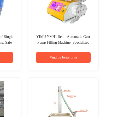
 Single-
YIMU YMH1 Semi-Automatic Gear
ne: Safe
Pump Filling Machine: Specialized
ner Bulk
Solution for Viscous Liquids
Vind de beste prijs