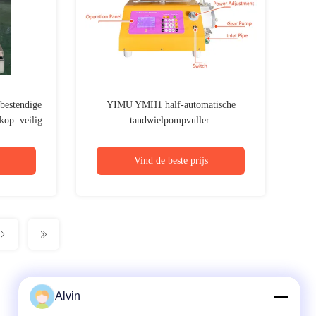
estendige
YIMU YMH1 half-automatische
kop: veilig
tandwielpompvuller:
tainers
Precisiebehandelingssysteem voor dikke
vloeistoffen
Vind de beste prijs
Alvin