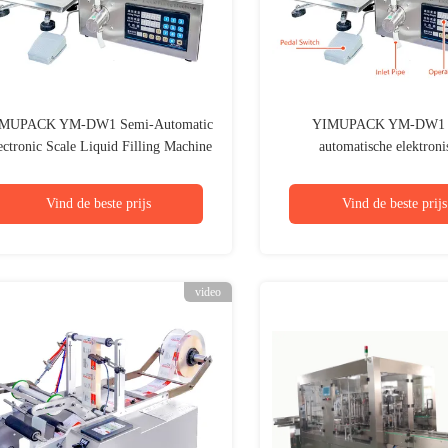
MUPACK YM-DW1 Semi-Automatic
YIMUPACK YM-DW1 h
ectronic Scale Liquid Filling Machine
automatische elektroni
ith Diaphragm Pump for Quantitative
vloeistofvulmachin
Weighing)
Vind de beste prijs
Vind de beste prijs
video