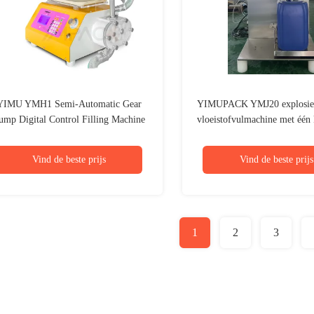
YIMU YMH1 Semi-Automatic Gear
YIMUPACK YMJ20 explosieb
ump Digital Control Filling Machine
vloeistofvulmachine met één 
(for 5-5000g Viscous Liquid)
bulkvullen voor grote con
Vind de beste prijs
Vind de beste prijs
1
2
3