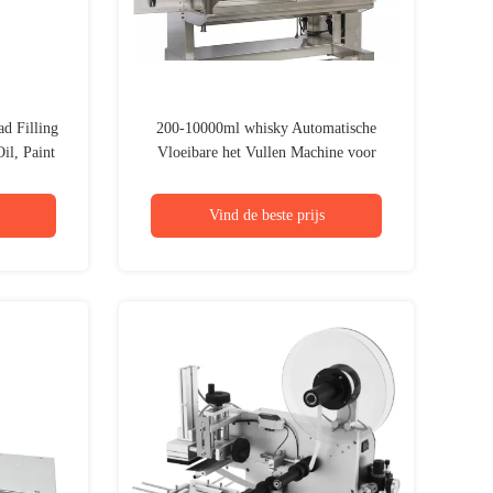
d Filling
200-10000ml whisky Automatische
il, Paint
Vloeibare het Vullen Machine voor
utomatic
Kleine Fles
ne)
Vind de beste prijs