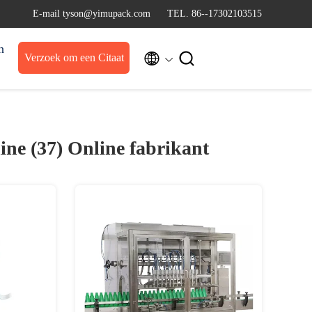
E-mail tyson@yimupack.com
TEL. 86--17302103515
n


Verzoek om een Citaat
hine (37)
Online fabrikant