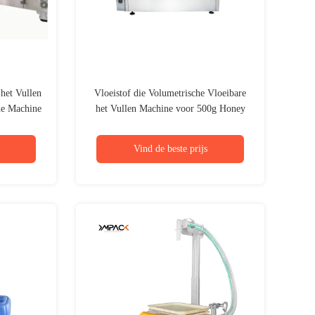
 het Vullen
Vloeistof die Volumetrische Vloeibare
he Machine
het Vullen Machine voor 500g Honey
Jam Jar afdekken
Vind de beste prijs